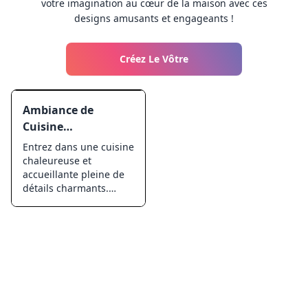
votre imagination au cœur de la maison avec ces
designs amusants et engageants !
Créez Le Vôtre
Ambiance de
Cuisine
Chaleureuse
Entrez dans une cuisine
chaleureuse et
accueillante pleine de
détails charmants.
Cette page à colorier
présente des éléments
confortables comme
une cuisinière, des
étagères de plats et des
plantes adorables.
Parfaite pour les
enfants qui aiment