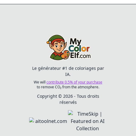
exprimer leur créativité
tout en explorant un
thème de cuisine
chaleureuse. Préparez
vos couleurs pour un
peu de plaisir et
d'imagination !
Le générateur #1 de coloriages par
IA.
We will
contribute 0.5% of your purchase
to remove CO₂ from the atmosphere.
Copyright © 2026 - Tous droits
réservés