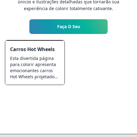
únicos e ilustrações detalhadas que tornarão sua
experiência de colorir totalmente cativante.
Faça O Seu
Carros Hot Wheels
Esta divertida página
para colorir apresenta
emocionantes carros
Hot Wheels projetados
para meninos que
adoram velocidade e
aventura. Perfeita para
crianças que gostam de
corridas e brincadeiras
imaginativas, esta
página para colorir
convida à criatividade e
à cor. Prepare-se para