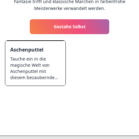
Fantasie trifft und klassische Märchen in farbenfrohe
Meisterwerke verwandelt werden.
Gestalte Selbst
Aschenputtel
Tauche ein in die
magische Welt von
Aschenputtel mit
diesem bezaubernden
Malbuchblatt. Ideal für
kleine Mädchen zeigt
die Seite Aschenputtel
in ihrem schönen Kleid,
bereit für den Ball. Mit
liebevollen Details und
fantasievollen
Elementen werden
Kinder es lieben, dieses