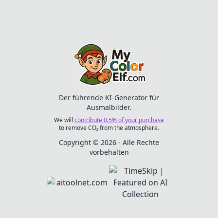
klassische Märchen mit
ihren Farben zum
Leben zu erwecken.
Perfekt für
fantasievolles Spiel und
kreative Entfaltung!
Der führende KI-Generator für
Ausmalbilder.
We will
contribute 0.5% of your purchase
to remove CO₂ from the atmosphere.
Copyright © 2026 - Alle Rechte
vorbehalten